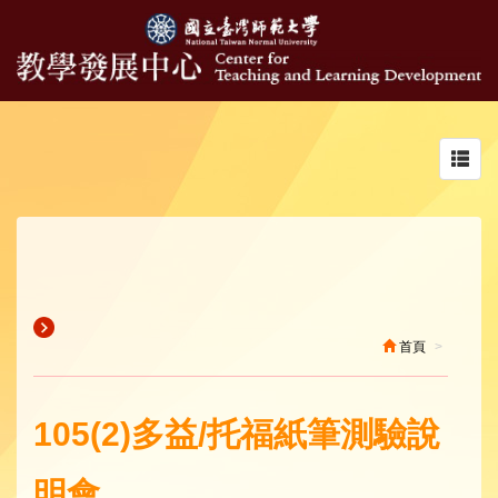
Toggl
navig
首頁
105(2)多益/托福紙筆測驗說
明會