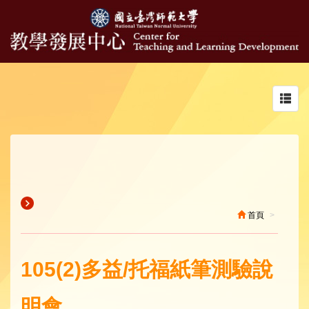
Toggl
navig
首頁
105(2)多益/托福紙筆測驗說
明會