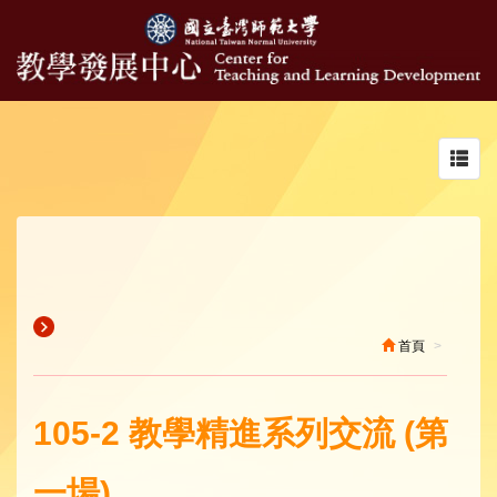
Toggl
navig
首頁
105-2 教學精進系列交流 (第
一場)