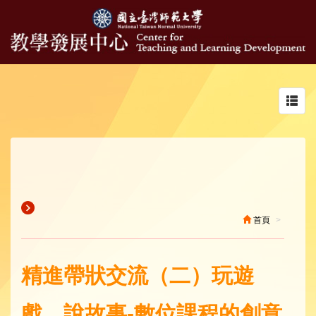
Toggl
navig
首頁
精進帶狀交流（二）玩遊
戲、說故事-數位課程的創意