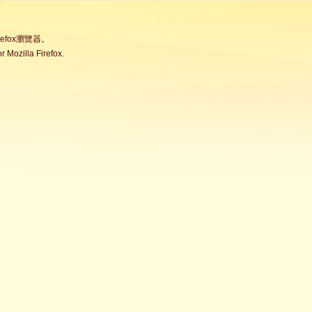
fox瀏覽器。
Mozilla Firefox.