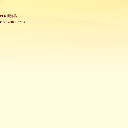
fox瀏覽器。
Mozilla Firefox.