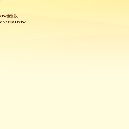
fox瀏覽器。
Mozilla Firefox.