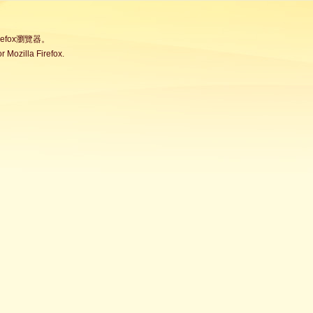
fox瀏覽器。
Mozilla Firefox.