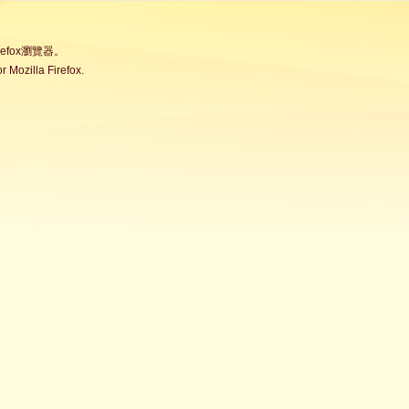
fox瀏覽器。
Mozilla Firefox.