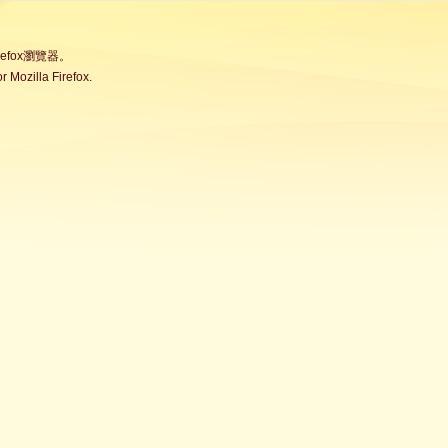
fox瀏覽器。
Mozilla Firefox.