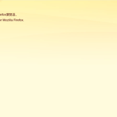
fox瀏覽器。
Mozilla Firefox.