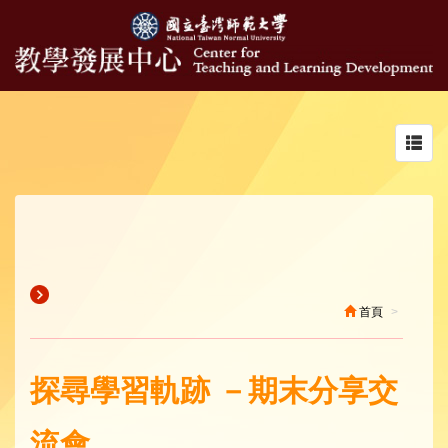
Toggl
navig
首頁
探尋學習軌跡 －期末分享交
流會