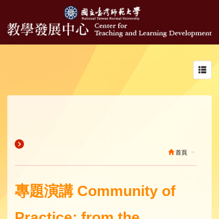
Toggl
navig
首頁
專題演講 Community of
Practice: from the