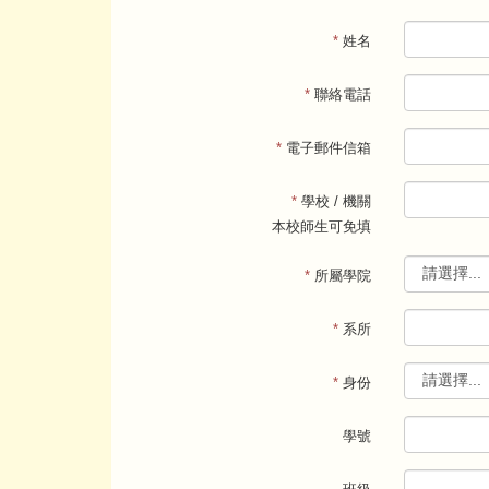
*
姓名
*
聯絡電話
*
電子郵件信箱
*
學校 / 機關
本校師生可免填
*
所屬學院
*
系所
*
身份
學號