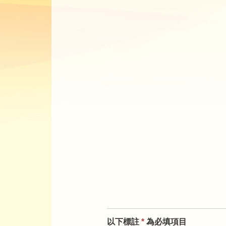
以下標註
*
為必填項目