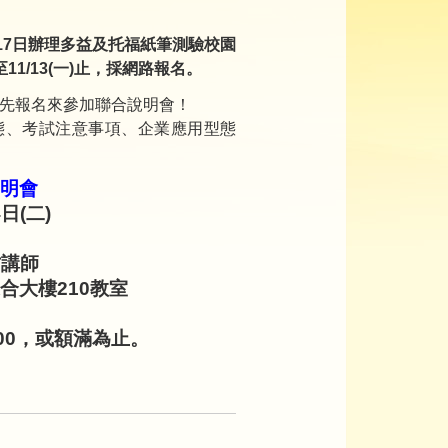
12月17日辦理多益及托福紙筆測驗校園
至11/13(一)止，採網路報名。
先報名來參加聯合說明會！
態、考試注意事項、企業應用型態
明會
日(二)
方講師
大樓210教室
2:00，或額滿為止。