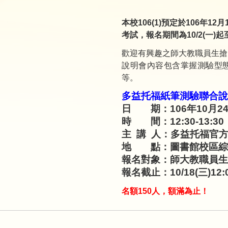
本校106(1)預定於106年
考試，報名期間為10/2(一)起
歡迎有興趣之師大教職員生搶
說明會內容包含掌握測驗型
等。
多益托福紙筆測驗聯合說
日 期：106年10月24
時 間：12:30-13:30
主 講 人：多益托福官
地 點：圖書館校區綜合
報名對象：師大教職員生
報名截止：10/18(三)1
名額150人，額滿為止！