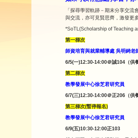
「探尋學習軌跡－期末分享交流會
與交流，亦可見賢思齊，激發更
*SoTL(Scholarship of Teach
第一梯次
師資培育與就業輔導處
吳明錡老
6/5(一)12:30-14:00＠
誠104（供
第二梯次
教學發展中心徐芝君研究員
6/7(
三
)12:30-14:00＠正206（
第三梯次(暫停報名)
教學發展中心徐芝君研究員
6/9(五)10:30-12:00正103