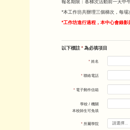
報名期限：各梯次活動前一天中
*本工作坊共辦理三個梯次，每場
*工作坊進行過程，本中心會錄
以下標註
*
為必填項目
*
姓名
*
聯絡電話
*
電子郵件信箱
學校 / 機關
本校師生可免填
*
所屬學院