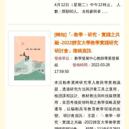
4月12日（星期二）中午12時止。 人
數：限額60人。 全程參與者，...
[轉知]「- 教學・研究・實踐之共
融 -2022靜宜大學教學實踐研究
研討會」徵稿資訊
發佈單位：
教學發展中心教師專業發展
組
發佈時間：
2022-03-28
17:59:50
本活動希冀將研究導入教與學實務議
題，透過研究方法與評量工具之運用，
檢證課程設計、教材教法與科技媒體運
用，並思考後疫情時期之教學策略及變
遷等，以驅動高等教育教學現場的改
變。 研討會資訊： 主題：「- 教學・研
究・實踐之共融 -2022靜宜大學教學實
踐研究研討會」。 時間：111年6月28日