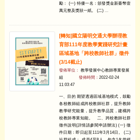
勵： (一) 特優一名：頒發獎金新臺幣壹
萬元整及獎狀一紙。 (二) ...
[轉知]國立陽明交通大學辦理教
育部111年度教學實踐研究計畫
區域基地「跨校教師社群」徵件
(3/14截止)
發佈單位：
教學發展中心教師專業發展
組
發佈時間：
2022-02-24
11:03:47
一、目的 期望透過區域基地模式，鼓勵
各校教師組成跨校教師社群，提升教師
教學研究能量，提升教學品質，建構跨
校教師專業知能。 二、跨校教師社群
徵件說明(詳情請參閱申請辦法) (一) 徵
件日期：即日起至111年3月14日。 (二)
社群組成： 成員4至8人，包含1名曾經