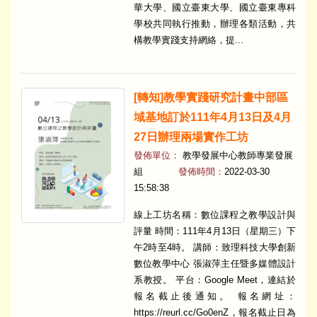
華大學、國立臺東大學、國立臺東專科
學校共同執行推動，辦理各類活動，共
構教學實踐支持網絡，提...
[轉知]教學實踐研究計畫中部區
域基地訂於111年4月13日及4月
27日辦理兩場實作工坊
發佈單位：
教學發展中心教師專業發展
組
發佈時間：
2022-03-30
15:58:38
線上工坊名稱：數位課程之教學設計與
評量 時間：111年4月13日（星期三）下
午2時至4時。 講師：致理科技大學創新
數位教學中心 張淑萍主任暨多媒體設計
系教授。 平台：Google Meet，連結於
報名截止後通知。 報名網址：
https://reurl.cc/Go0enZ，報名截止日為