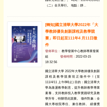
（二）全天舉行。 地點：靜...
[轉知]國立清華大學2022年「大
學教師優良創新課程及教學競
賽」即日起至111年4 月11日徵
件
發佈單位：
教學發展中心教師專業發展
組
發佈時間：
2022-03-15
18:32:56
國立清華大學 2022年大學教師優良創新
課程及教學競賽現正徵件中！(至
111/4/11 上午8時止) 目的：國立清華大
學為激盪教學創意，提升教師教學專業
素養，支持教師投入教學實踐研究及教
學升等，特辦理此競賽。 徵件對象：全
國大專校院專任、兼任教師。 績優獎