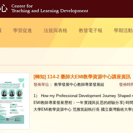
展
學習促進
法規與表格
教發電子報
學期活動
[轉知] 114-2 臺師大EMI教學資源中心講座資訊
發佈單位：
教學發展中心教師專業發展組
發佈時
1） How my Professional Development Journey Shaped m
EMI教師專業發展歷程：一年實踐與反思的經驗分享) 時間：3/1
大學EMI教學資源中心 范雅筑副執行長 國立臺灣藝術大學多