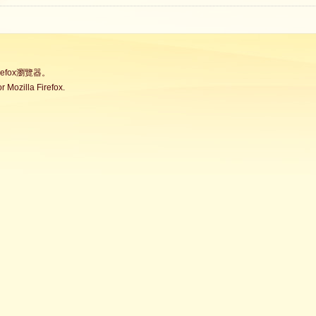
fox瀏覽器。
Mozilla Firefox.