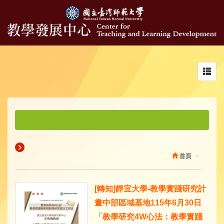
Toggl
navig
首頁
​[轉知]靜宜大學-教學實踐研究計
畫中部區域基地115年6月30日
「教學研究4W心法：教學實踐