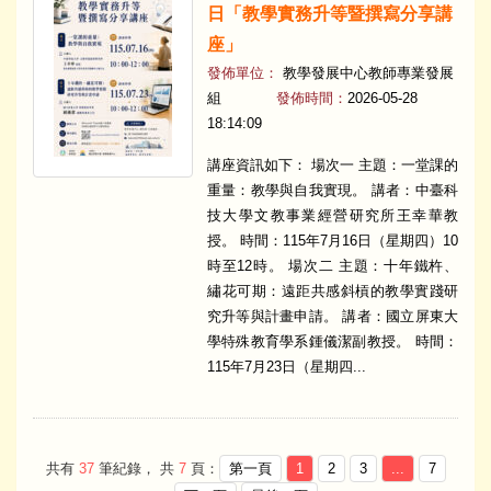
日「教學實務升等暨撰寫分享講
座」
發佈單位：
教學發展中心教師專業發展
組
發佈時間：
2026-05-28
18:14:09
講座資訊如下： 場次一 主題：一堂課的
重量：教學與自我實現。 講者：中臺科
技大學文教事業經營研究所王幸華教
授。 時間：115年7月16日（星期四）10
時至12時。 場次二 主題：十年鐵杵、
繡花可期：遠距共感斜槓的教學實踐研
究升等與計畫申請。 講者：國立屏東大
學特殊教育學系鍾儀潔副教授。 時間：
115年7月23日（星期四...
共有
37
筆紀錄， 共
7
頁：
第一頁
1
2
3
...
7