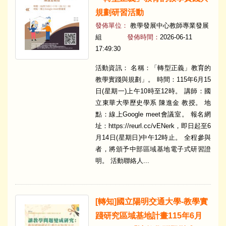
規劃研習活動
發佈單位：
教學發展中心教師專業發展
組
發佈時間：
2026-06-11
17:49:30
活動資訊： 名稱：「轉型正義」教育的
教學實踐與規劃」。 時間：115年6月15
日(星期一)上午10時至12時。 講師：國
立東華大學歷史學系 陳進金 教授。 地
點：線上Google meet會議室。 報名網
址：https://reurl.cc/vENerk，即日起至6
月14日(星期日)中午12時止。 全程參與
者，將頒予中部區域基地電子式研習證
明。 活動聯絡人...
​[轉知]國立陽明交通大學-教學實
踐研究區域基地計畫115年6月