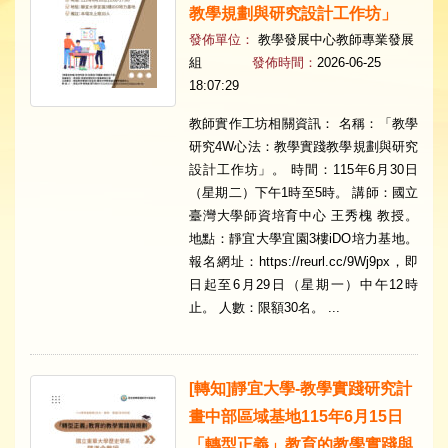
教學規劃與研究設計工作坊」
發佈單位：
教學發展中心教師專業發展
組
發佈時間：
2026-06-25
18:07:29
教師實作工坊相關資訊： 名稱：「教學
研究4W心法：教學實踐教學規劃與研究
設計工作坊」。 時間：115年6月30日
（星期二）下午1時至5時。 講師：國立
臺灣大學師資培育中心 王秀槐 教授。
地點：靜宜大學宜園3樓iDO培力基地。
報名網址：https://reurl.cc/9Wj9px，即
日起至6月29日（星期一）中午12時
止。 人數：限額30名。 ...
​[轉知]靜宜大學-教學實踐研究計
畫中部區域基地115年6月15日
「轉型正義」教育的教學實踐與