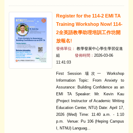
Register for the 114-2 EMI TA
Training Workshop Now! 114-
2全英語教學助理培訓工作坊開
放報名!
發佈單位：
教學發展中心學生學習促進
組
發佈時間：
2026-03-06
11:41:03
First Session 場次一 Workshop
Information Topic: From Anxiety to
Assurance: Building Confidence as an
EMI TA Speaker: Mr. Kevin Kau
(Project Instructor of Academic Writing
Education Center, NTU) Date: April 17,
2026 (Wed) Time: 11:40 a.m. - 1:10
p.m. Venue: Pu 106 (Heping Campus
I, NTNU) Languag...