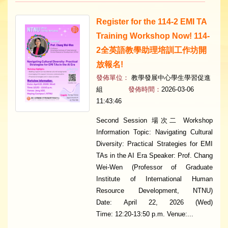
Register for the 114-2 EMI TA
Training Workshop Now! 114-
2全英語教學助理培訓工作坊開
放報名!
發佈單位：
教學發展中心學生學習促進
組
發佈時間：
2026-03-06
11:43:46
Second Session 場次二 Workshop
Information Topic: Navigating Cultural
Diversity: Practical Strategies for EMI
TAs in the AI Era Speaker: Prof. Chang
Wei-Wen (Professor of Graduate
Institute of International Human
Resource Development, NTNU)
Date: April 22, 2026 (Wed)
Time: 12:20-13:50 p.m. Venue:...