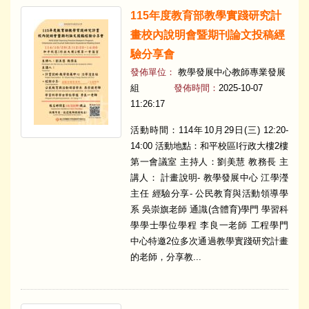
115年度教育部教學實踐研究計
畫校內說明會暨期刊論文投稿經
驗分享會
發佈單位：
教學發展中心教師專業發展
組
發佈時間：
2025-10-07
11:26:17
活動時間：114年10月29日(三) 12:20-
14:00 活動地點：和平校區I行政大樓2樓
第一會議室 主持人：劉美慧 教務長 主
講人： 計畫說明- 教學發展中心 江學瀅
主任 經驗分享- 公民教育與活動領導學
系 吳崇旗老師 通識(含體育)學門 學習科
學學士學位學程 李良一老師 工程學門
中心特邀2位多次通過教學實踐研究計畫
的老師，分享教...