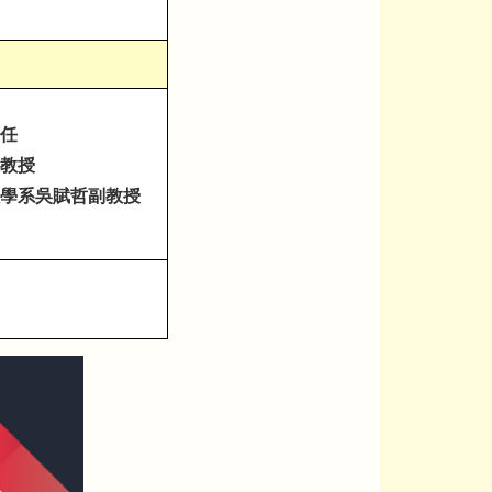
任
教授
學系吳賦哲副教授