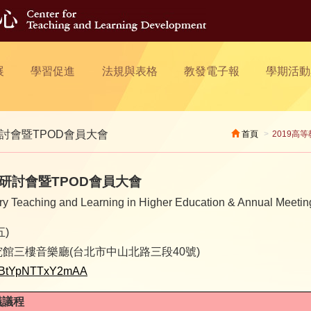
展
學習促進
法規與表格
教發電子報
學期活動
討會暨TPOD會員大會
首頁
2019高
學研討會暨TPOD會員大會
nary Teaching and Learning in Higher Education & Annual Meet
五)
館三樓音樂廳(台北市中山北路三段40號)
21DBtYpNTTxY2mAA
議議程