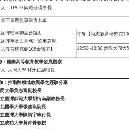
人：TPOD 陳昭珍理事長
布第三屆理監事當選名單
三屆理監事聯席會議&
午餐
【尚志教育研究館10
三屆理事長與常務理監事選舉
12:50~13:30
參觀大同大學M
志教育研究館105會議室】
壇I：國際高等教育教學發展觀察
人 大同大學 林永仁副校長
II：推動跨領域教與學之經驗分享
同大學吳志富副校長
立臺灣師範大學胡衍南副教務長
北醫學大學張佳琪院長
立臺灣大學陳炳宇執行長
立成功大學黃仲菁教授