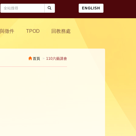
ENGLISH
與徵件
TPOD
回教務處
首頁
110六藝講會