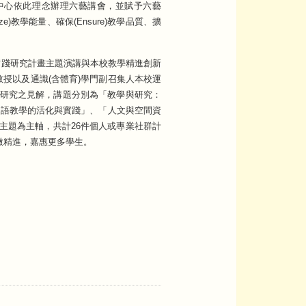
中心依此理念辦理六藝講會，並賦予六藝
e)教學能量、確保(Ensure)教學品質、擴
學實踐研究計畫主題演講與本校教學精進創新
授以及通識(含體育)學門副召集人本校運
研究之見解，講題分別為「教學與研究：
雙語教學的活化與實踐」、「人文與空間資
主題為主軸，共計26件個人或專業社群計
微精進，嘉惠更多學生。