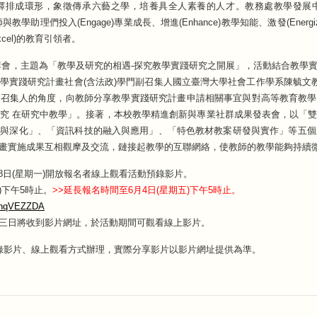
鐸排成環形，象徵傳承六藝之學，培養具全人素養的人才。教務處教學發展
助理們投入(Engage)專業成長、增進(Enhance)教學知能、激發(Energiz
xcel)的教育引領者。
六藝講會，主題為「教學及研究的相遇-探究教學實踐研究之開展」，活動結合教
學實踐研究計畫社會(含法政)學門副召集人國立臺灣大學社會工作學系陳毓文教
門召集人的角度，向教師分享教學實踐研究計畫申請相關事宜與對高等教育教學
究 在研究中教學」。接著，本校教學精進創新與專業社群成果發表會，以「
與深化」、「資訊科技的融入與應用」、「特色教材教案研發與實作」等五個
畫實施成果互相觀摩及交流，鏈接起教學的互聯網絡，使教師的教學能夠持續
月28日(星期一)開放報名者線上觀看活動預錄影片。
)下午5時止。
>>延長報名時間至6月4日(星期五
)下午5時止。
nFnqVEZZDA
三日將收到影片網址，於活動期間可觀看線上影片。
為預錄影片、線上觀看方式辦理，實際分享影片以影片網址提供為準。