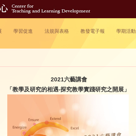
展
學習促進
法規與表格
教發電子報
學期活動
2021六藝講會
「教學及研究的相遇-探究教學實踐研究之開展」