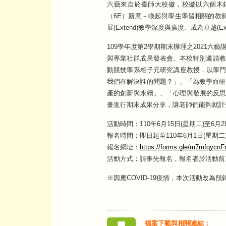
六藝來自於臺師大校徽，校徽以六個木
（6E）新意－喚起與學生學習相關的教師與教學
展(Extend)教學深度與廣度、成為卓越(E
109學年度第2學期期末辦理之2021
與專業社群成果發表會。本校特別邀請教
動競技學系相子元研究講座教授，以學
我們在解決誰的問題？」、「為教學而研
產的創新與永續」、「心理與發展的反思
畫進行期末成果分享，讓老師們能夠就計
活動時間：110年6月15日(星期二)至6
報名時間：即日起至110年6月1日(星期二
報名網址：
https://forms.gle/m7mfqyc
活動方式：請事先報名，報名者於活動前
※因應COVID-19疫情，本次活動改
檔案下載與相關連結：