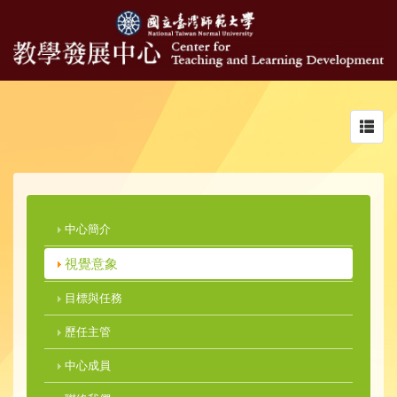
Toggl
navig
中心簡介
視覺意象
目標與任務
歷任主管
中心成員