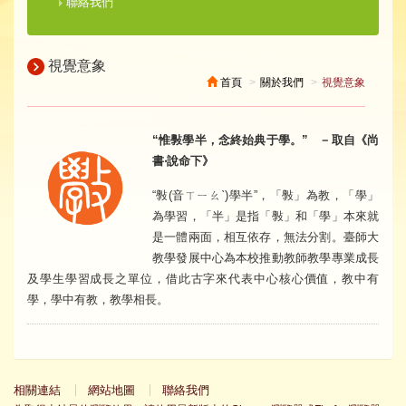
聯絡我們
視覺意象
首頁
關於我們
視覺意象
“惟斅學半，念終始典于學。” －取自《尚
書‧說命下》
“斅(音ㄒㄧㄠˋ)學半”，「斅」為教，「學」
為學習，「半」是指「斅」和「學」本來就
是一體兩面，相互依存，無法分割。臺師大
教學發展中心為本校推動教師教學專業成長
及學生學習成長之單位，借此古字來代表中心核心價值，教中有
學，學中有教，教學相長。
相關連結
網站地圖
聯絡我們