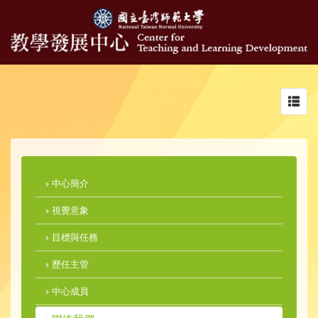
Toggl
navig
中心簡介
視覺意象
目標與任務
歷任主管
中心成員