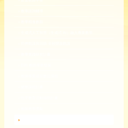
新進教師手冊
教學諮詢輔導
教學精進創新
生成式人工智慧（生成式 AI）融入專業教學
同儕觀課與回饋-全校開放觀課
教學實踐研究計畫
EMI 教師專業發展
教師專業成長數位課程
總整課程計畫
性平教育活動補助計畫
教師教學獎勵
轉知活動