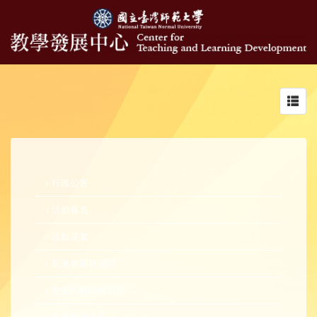
Toggl
navig
行政公告
活動報名
活動花絮
新進教師研習營
中生代教師研習營