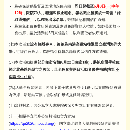
為確保活動品質及因場地座位有限，
即日起截至
6月8日(一)中午
12時
，限額70人，額滿即截止報名。報名截止後將統一寄發「錄
取通知信」，以確認出席名單
，敬請留意相關信件通知。
為避免浪費免費研習資源及為避免影響他人權益，如師長因故不
克出席，請於活動前5日來信告知，以利備取者依序遞補。
(七)本次活動
設有接駁專車，路線為南港高鐵站往返國立臺灣海洋大
學
，行經住宿飯店，接駁指引待報名錄取後以信件方式通知。
(八)本次活動提供
部分
住宿名額(6月22日住宿1晚)，將以所屬學校位
於北北基以外縣市之教師，且全程參與兩日活動者優先補助(亦即
不
保證提供住宿
)。
(九)活動全程參與者，將發予電子式參與證明1份，以實體簽到簽退
為依據，活動結束後，會以信件形式提供研習證明。
(十)參與對象：各公私立大專校院教師及對本活動有興趣參與者。
(十一)相關事宜同步公告於活動官方網站
(
https://tpr2026.ntouctl.org/
)、國立臺北教育大學教學踐研究計畫區