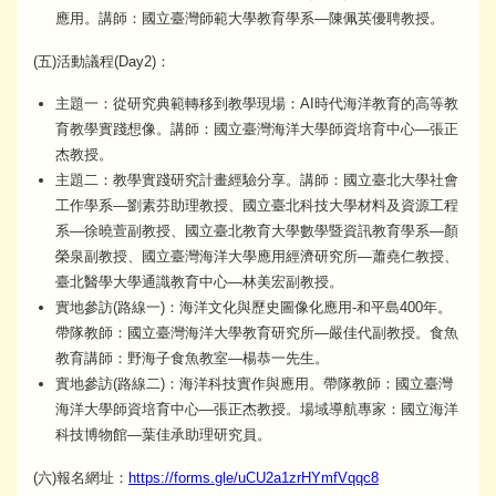
應用。講師：國立臺灣師範大學教育學系—陳佩英優聘教授。
(五)活動議程(Day2)：
主題一：從研究典範轉移到教學現場：AI時代海洋教育的高等教
育教學實踐想像。講師：國立臺灣海洋大學師資培育中心—張正
杰教授。
主題二：教學實踐研究計畫經驗分享。講師：國立臺北大學社會
工作學系—劉素芬助理教授、國立臺北科技大學材料及資源工程
系—徐曉萱副教授、國立臺北教育大學數學暨資訊教育學系—顏
榮泉副教授、國立臺灣海洋大學應用經濟研究所—蕭堯仁教授、
臺北醫學大學通識教育中心—林美宏副教授。
實地參訪(路線一)：海洋文化與歷史圖像化應用-和平島400年。
帶隊教師：國立臺灣海洋大學教育研究所—嚴佳代副教授。食魚
教育講師：野海子食魚教室—楊恭一先生。
實地參訪(路線二)：海洋科技實作與應用。帶隊教師：國立臺灣
海洋大學師資培育中心—張正杰教授。場域導航專家：國立海洋
科技博物館—葉佳承助理研究員。
(六)報名網址：
https://forms.gle/uCU2a1zrHYmfVqqc8