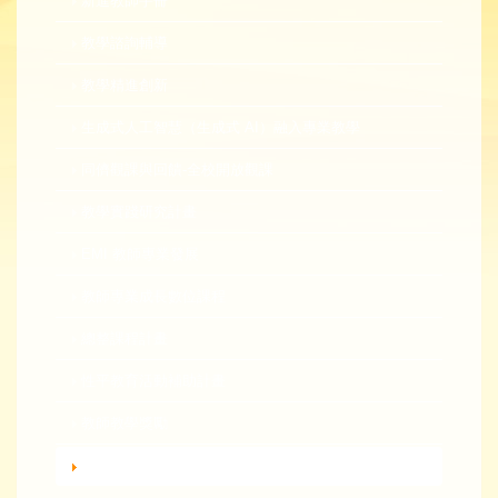
新進教師手冊
教學諮詢輔導
教學精進創新
生成式人工智慧（生成式 AI）融入專業教學
同儕觀課與回饋-全校開放觀課
教學實踐研究計畫
EMI 教師專業發展
教師專業成長數位課程
總整課程計畫
性平教育活動補助計畫
教師教學獎勵
轉知活動