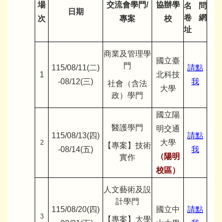
場
交流會學門/
協辦學
名問
日期
卷網
次
專案
校
址
商業及管理學
國立臺
門
115/08/11(二)
請點
1
北科技
-08/12(三)
我
社會（含法
大學
政）學門
國立陽
醫護學門
明交通
115/08/13(四)
請點
大學
2
【專案】技術
-08/14(五)
我
（陽明
實作
校區）
人文藝術及設
計學門
115/08/20(四)
國立中
請點
3
【專案】大學