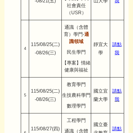
-08/21(五)
山大學
我
社會責任
（USR）
通識（含體
育）學門-
通
識領域
115/08/25(二)
靜宜大
請點
4
民生學門
-08/26(三)
學
我
【專案】情緒
健康與福祉
教育學門
115/08/25(二)
國立宜
請點
生技農科學門
5
-08/26(三)
蘭大學
我
數理學門
工程學門
國立臺
115/08/27(四)
請點
通識（含體
北教育
6