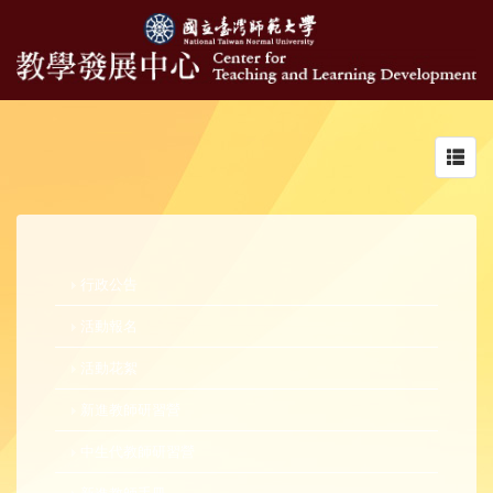
Toggl
navig
行政公告
活動報名
活動花絮
新進教師研習營
中生代教師研習營