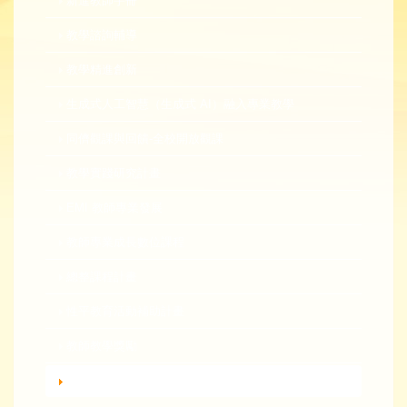
新進教師手冊
教學諮詢輔導
教學精進創新
生成式人工智慧（生成式 AI）融入專業教學
同儕觀課與回饋-全校開放觀課
教學實踐研究計畫
EMI 教師專業發展
教師專業成長數位課程
總整課程計畫
性平教育活動補助計畫
教師教學獎勵
轉知活動