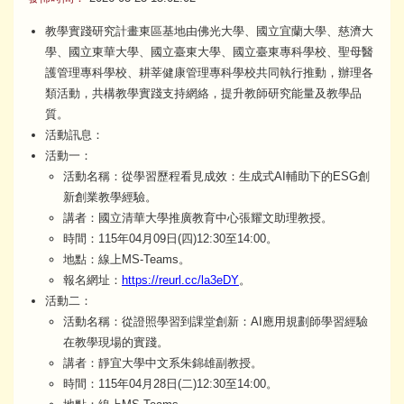
教學實踐研究計畫東區基地由佛光大學、國立宜蘭大學、慈濟大
學、國立東華大學、國立臺東大學、國立臺東專科學校、聖母醫
護管理專科學校、耕莘健康管理專科學校共同執行推動，辦理各
類活動，共構教學實踐支持網絡，提升教師研究能量及教學品
質。
活動訊息：
活動一：
活動名稱：從學習歷程看見成效：生成式AI輔助下的ESG創
新創業教學經驗。
講者：國立清華大學推廣教育中心張耀文助理教授。
時間：115年04月09日(四)12:30至14:00。
地點：線上MS-Teams。
報名網址：
https://reurl.cc/la3eDY
。
活動二：
活動名稱：從證照學習到課堂創新：AI應用規劃師學習經驗
在教學現場的實踐。
講者：靜宜大學中文系朱錦雄副教授。
時間：115年04月28日(二)12:30至14:00。