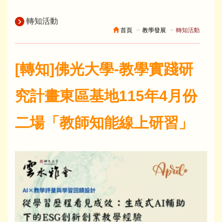
轉知活動
首頁
教學發展
轉知活動
[轉知]佛光大學-教學實踐研
究計畫東區基地115年4月份
二場「教師知能線上研習」