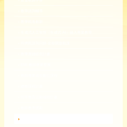
新進教師手冊
教學諮詢輔導
教學精進創新
生成式人工智慧（生成式 AI）融入專業教學
同儕觀課與回饋-全校開放觀課
教學實踐研究計畫
EMI 教師專業發展
教師專業成長數位課程
總整課程計畫
性平教育活動補助計畫
教師教學獎勵
轉知活動