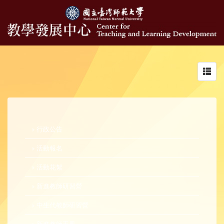
Toggl
navig
行政公告
活動報名
活動花絮
新進教師研習營
中生代教師研習營