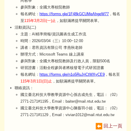
向教學
參與對象：全國大專校院教師
報名網址：
https://forms.gle/1F48kGCUMeAhgeW77
，報名
至
115年3月2日(一)止
，如額滿將提早關閉表單。
活動資訊(二)
主題：AI精準簡報/資訊圖表生成工作流
時間：2026/03/04（三）10:00~12:00
講者：君邑資訊有限公司 李燕秋老師
辦理方式：Microsoft Teams 線上講座
參與對象：全國大專校院教師及行政人員，限額500名
研習證書：活動全程參與者將核發電子式研習證書
報名網址：
https://forms.gle/n1o5RuJrjCtWXyCE9
，報名至
115年3月1日(日)止
，如額滿將提早關閉表單。
聯絡資訊：
國立臺北科技大學教學資源中心孫吉成先生，電話：（02）
2771-2171#1195，Email：baiter@mail.ntut.edu.tw
國立臺北科技大學教學資源中心陳薇羽小姐，電話：（02）
2771-2171#1129，Email：vivian1012@mail.ntut.edu.tw
回上一頁