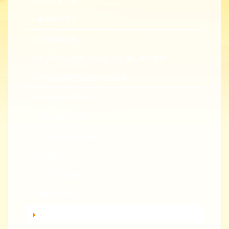
新進教師手冊
教學諮詢輔導
教學精進創新
生成式人工智慧（生成式 AI）融入專業教學
同儕觀課與回饋-全校開放觀課
教學實踐研究計畫
EMI 教師專業發展
教師專業成長數位課程
總整課程計畫
性平教育活動補助計畫
教師教學獎勵
轉知活動