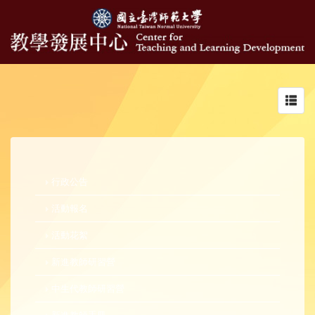
Toggl
navig
行政公告
活動報名
活動花絮
新進教師研習營
中生代教師研習營