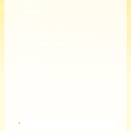
新進教師手冊
教學諮詢輔導
教學精進創新
生成式人工智慧（生成式 AI）融入專業教學
同儕觀課與回饋-全校開放觀課
教學實踐研究計畫
EMI 教師專業發展
教師專業成長數位課程
總整課程計畫
性平教育活動補助計畫
教師教學獎勵
轉知活動