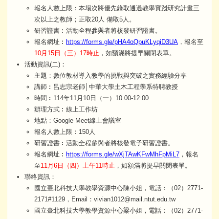
報名人數上限：本場次將優先錄取通過教學實踐研究計畫三
次以上之教師；正取20人 備取5人。
研習證書︰活動全程參與者將核發研習證書。
報名網址︰
https://forms.gle/pHA4oQpuKLyqiD3UA
，報名至
10月15日（三）17時止
，如額滿將提早關閉表單。
活動資訊(二)：
主題：數位教材導入教學的挑戰與突破之實務經驗分享
講師︰呂志宗老師│中華大學土木工程學系特聘教授
時間︰114年11月10日（一）10:00-12:00
辦理方式︰線上工作坊
地點：Google Meet線上會議室
報名人數上限：150人
研習證書︰活動全程參與者將核發電子研習證書。
報名網址︰
https://forms.gle/wXjTAwKFwMhFpMiL7
，報名
至
11月6日（四）上午11時止
，如額滿將提早關閉表單。
聯絡資訊：
國立臺北科技大學教學資源中心陳小姐，電話：（02）2771-
2171#1129，Email：vivian1012@mail.ntut.edu.tw
國立臺北科技大學教學資源中心梁小姐，電話：（02）2771-