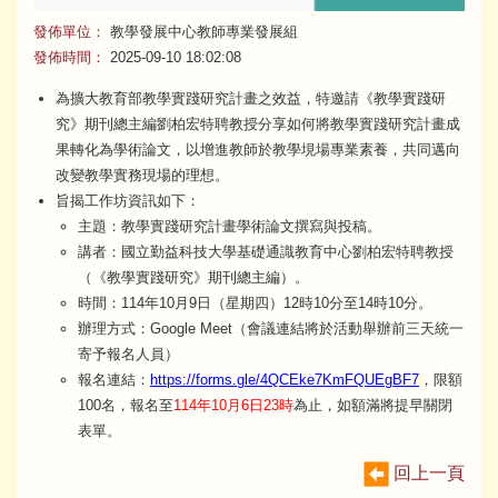
發佈單位：
教學發展中心教師專業發展組
發佈時間：
2025-09-10 18:02:08
為擴大教育部教學實踐研究計畫之效益，特邀請《教學實踐研
究》期刊總主編劉柏宏特聘教授分享如何將教學實踐研究計畫成
果轉化為學術論文，以增進教師於教學垷場專業素養，共同邁向
改變教學實務現場的理想。
旨揭工作坊資訊如下：
主題：教學實踐研究計畫學術論文撰寫與投稿。
講者：國立勤益科技大學基礎通識教育中心劉柏宏特聘教授
（《教學實踐研究》期刊總主編）。
時間：114年10月9日（星期四）12時10分至14時10分。
辦理方式：Google Meet（會議連結將於活動舉辦前三天統一
寄予報名人員）
報名連結：
https://forms.gle/4QCEke7KmFQUEgBF7
，限額
100名，報名至
114年10月6日23時
為止，如額滿將提早關閉
表單。
回上一頁