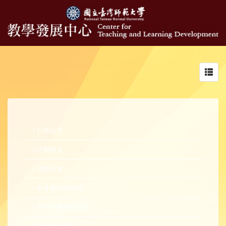
Toggl
navig
行政公告
活動報名
活動花絮
新進教師研習營
中生代教師研習營