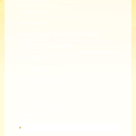
新進教師手冊
教學諮詢輔導
教學精進創新
生成式人工智慧（生成式 AI）融入專業教學
同儕觀課與回饋-全校開放觀課
教學實踐研究計畫
EMI 教師專業發展
教師專業成長數位課程
總整課程計畫
性平教育活動補助計畫
教師教學獎勵
轉知活動