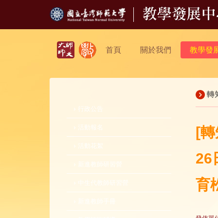
首頁
關於我們
教學發
轉
行政公告
活動報名
[
活動花絮
2
新進教師研習營
育
中生代教師研習營
新進教師手冊