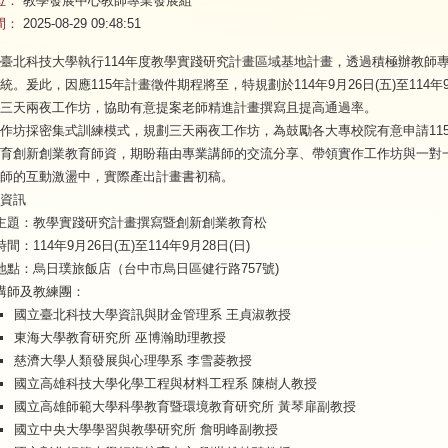
位：
教學發展中心教師專業發展組
間：
2025-08-29 09:48:51
臺北科技大學執行114年度教學實踐研究計畫區域基地計畫，透過積極辦教師
統。爰此，因應115年計畫徵件期程將至，特規劃於114年9月26日(五)至114
三天兩夜工作坊，協助有意提案老師精進計畫撰寫且提高通過率。
作坊採密集式訓練模式，規劃三天兩夜工作坊，為鼓勵各大專校院有意申請11
育創新創業教育師資，期盼藉由專業講師的交流分享、帶領實作工作坊與一對
師的互動激盪中，實際產出計畫書初稿。
資訊
主題：教學實踐研究計畫撰寫暨創新創業教育松
時間：114年9月26日(五)至114年9月28日(日)
地點：烏日璞旅飯店（台中市烏日區健行路757號)
講師及教練團：
國立臺北科技大學資訊與財金管理系 王貞淑教授
東海大學教育研究所 巫博瀚助理教授
慈濟大學人類發展與心理學系 李雪菱教授
國立高雄科技大學化學工程與材料工程系 陳樹人教授
國立高雄師範大學科學教育暨環境教育研究所 黃琴扉副教授
國立中央大學學習與教學研究所 詹明峰副教授