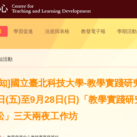
展
學習促進
法規與表格
教發電子報
學期活動
知活動
轉知]國立臺北科技大學-教學實踐研
6日(五)至9月28日(日)「教學實
松」三天兩夜工作坊