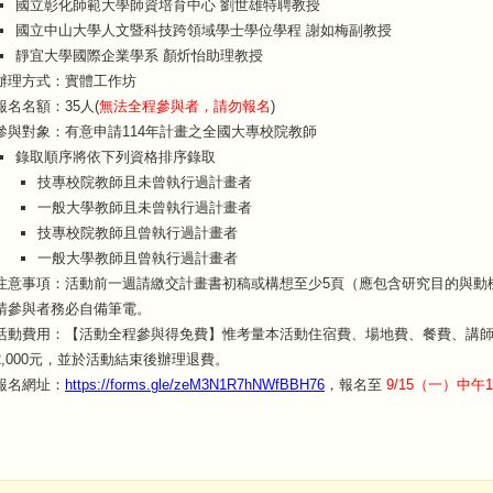
國立彰化師範大學師資培育中心 劉世雄特聘教授
國立中山大學人文暨科技跨領域學士學位學程 謝如梅副教授
靜宜大學國際企業學系 顏炘怡助理教授
辦理方式：實體工作坊
報名名額：35人(
無法全程參與者，請勿報名
)
參與對象：有意申請114年計畫之全國大專校院教師
錄取順序將依下列資格排序錄取
技專校院教師且未曾執行過計畫者
一般大學教師且未曾執行過計畫者
技專校院教師且曾執行過計畫者
一般大學教師且曾執行過計畫者
注意事項：活動前一週請繳交計畫書初稿或構想至少5頁（應包含研究目的與動
請參與者務必自備筆電。
活動費用：【活動全程參與得免費】惟考量本活動住宿費、場地費、餐費、講
2,000元，並於活動結束後辦理退費。
報名網址：
https://forms.gle/zeM3N1R7hNWfBBH76
，報名至
9/15（一）中午1