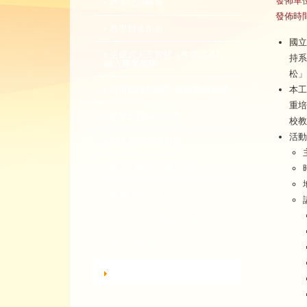
發佈單
教學諮詢輔導
發佈時
教學精進創新
國立
生成式人工智慧（生成式 AI）
持系
融入專業教學
松」
本工
同儕觀課與回饋-全校開放觀課
重培
教學實踐研究計畫
校教
活動
EMI 教師專業發展
教師專業成長數位課程
總整課程計畫
性平教育活動補助計畫
教師教學獎勵
轉知活動