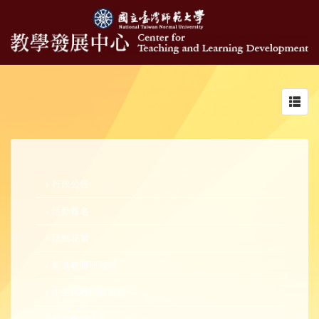
Toggl
navig
行政公告
活動報名
活動花絮
新進教師研習營
中生代教師研習營