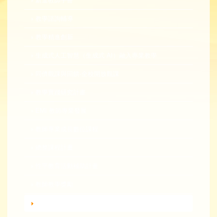
新進教師手冊
教學諮詢輔導
教學精進創新
生成式人工智慧（生成式 AI）融入專業教學
同儕觀課與回饋-全校開放觀課
教學實踐研究計畫
EMI 教師專業發展
教師專業成長數位課程
總整課程計畫
性平教育活動補助計畫
教師教學獎勵
轉知活動