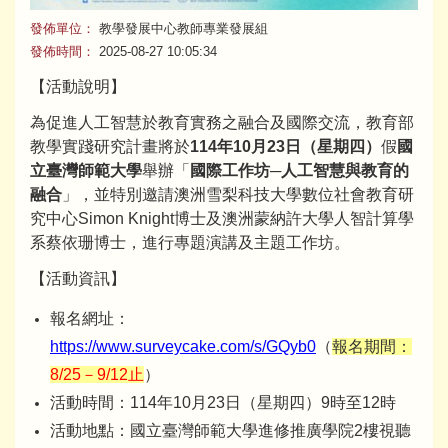
發佈單位：
教學發展中心教師專業發展組
發佈時間：
2025-08-27 10:05:34
【活動說明】
為促進人工智慧於教育實務之融合及國際交流，教育部
教學實踐研究計畫將於
114年10月23日（星期四）
假
國
立臺灣師範大學
舉辦「
國際工作坊─人工智慧與教育的
融合
」，並特別邀請澳洲雪梨科技大學數位社會教育研
究中心Simon Knight博士及澳洲蒙納許大學人智計算學
系蔡依珊博士，進行專題演講及主題工作坊。
【活動資訊】
報名網址：
https://www.surveycake.com/s/GQyb0
（
報名期間：
8/25－9/12止
）
活動時間：114年10月23日（星期四）9時至12時
活動地點：國立臺灣師範大學進修推廣學院2樓視聽