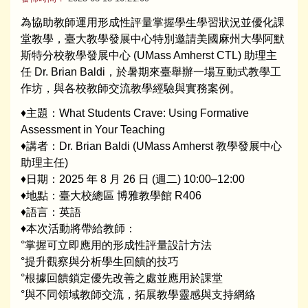
為協助教師運用形成性評量掌握學生學習狀況並優化課
堂教學，臺大教學發展中心特別邀請美國麻州大學阿默
斯特分校教學發展中心 (UMass Amherst CTL) 助理主
任 Dr. Brian Baldi，於暑期來臺舉辦一場互動式教學工
作坊，與各校教師交流教學經驗與實務案例。
♦主題：What Students Crave: Using Formative
Assessment in Your Teaching
♦講者：Dr. Brian Baldi (UMass Amherst 教學發展中心
助理主任)
♦日期：2025 年 8 月 26 日 (週二) 10:00–12:00
♦地點：臺大校總區 博雅教學館 R406
♦語言：英語
♦本次活動將帶給教師：
°掌握可立即應用的形成性評量設計方法
°提升觀察與分析學生回饋的技巧
°根據回饋鎖定優先改善之處並應用於課堂
°與不同領域教師交流，拓展教學靈感與支持網絡