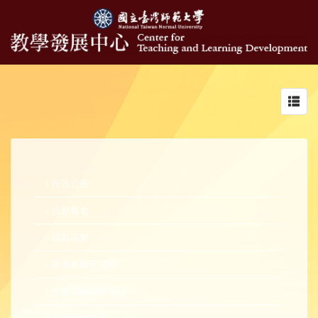
Toggl
navig
行政公告
活動報名
活動花絮
新進教師研習營
中生代教師研習營