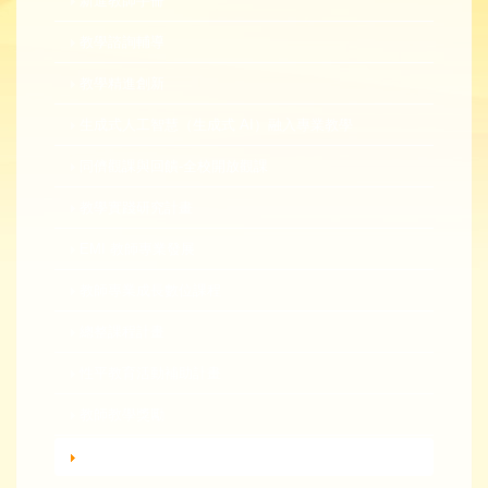
新進教師手冊
教學諮詢輔導
教學精進創新
生成式人工智慧（生成式 AI）融入專業教學
同儕觀課與回饋-全校開放觀課
教學實踐研究計畫
EMI 教師專業發展
教師專業成長數位課程
總整課程計畫
性平教育活動補助計畫
教師教學獎勵
轉知活動