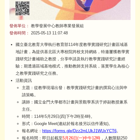
發佈單位：
教學發展中心教師專業發展組
發佈時間：
2025-05-13 11:07:48
國立臺北教育大學執行教育部114年度教學實踐研究計畫區域基
地計畫，為提供基北區大專校院跨校支持網絡，特邀屢獲教學實
踐研究計畫補助之教授，分享申請及執行教學實踐研究計畫經
驗；期透過區域基地模式，推動教師支持系統，落實學生為核心
之教學實踐研究之任務。
活動資訊
主題：從教學現場出發：教學實踐研究計畫的撰寫心法與申
請策略。
講師：國立金門大學都市計畫與景觀學系洪于婷副教授兼系
主任。
時間：114年5月29日(四)下午2時至4時。
形式：Google Meet(連結於報名後另以信件通知)。
報名網址：
https://forms.gle/Dzz2mLUkJ1WUxYCT6
。
報名時間：即日起截至
5月26日(一)中午12時
，人數限額250