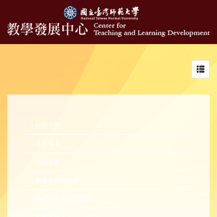
Toggl
navig
行政公告
活動報名
活動花絮
新進教師研習營
中生代教師研習營