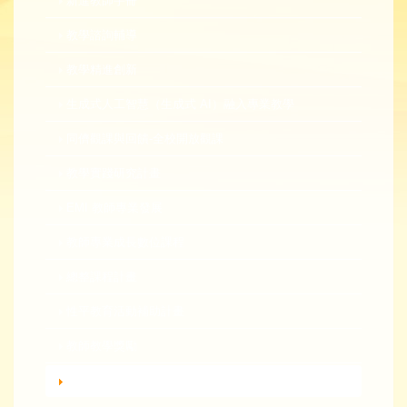
新進教師手冊
教學諮詢輔導
教學精進創新
生成式人工智慧（生成式 AI）融入專業教學
同儕觀課與回饋-全校開放觀課
教學實踐研究計畫
EMI 教師專業發展
教師專業成長數位課程
總整課程計畫
性平教育活動補助計畫
教師教學獎勵
轉知活動