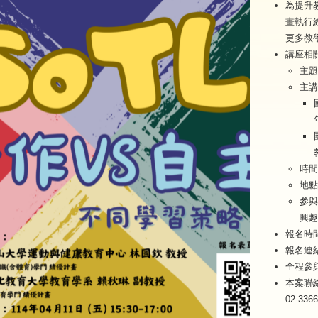
為提升
畫執行
更多教
講座相
主題
主講
時間
地點
參與
興趣
報名時
報名連
全程參
本案聯
02-336