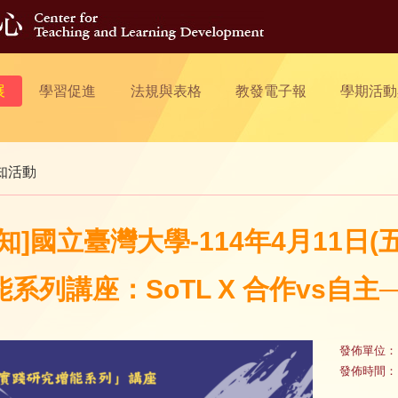
展
學習促進
法規與表格
教發電子報
學期活動
知活動
轉知]國立臺灣大學-114年4月11日
能系列講座：SoTL X 合作vs自
發佈單位：
發佈時間：