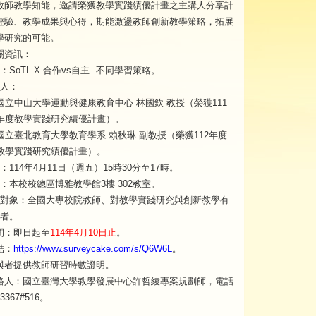
教師教學知能，邀請榮獲教學實踐績優計畫之主講人分享計
經驗、教學成果與心得，期能激盪教師創新教學策略，拓展
學研究的可能。
關資訊：
：SoTL X 合作vs自主─不同學習策略。
人：
國立中山大學運動與健康教育中心 林國欽 教授（榮獲111
年度教學實踐研究績優計畫）。
國立臺北教育大學教育學系 賴秋琳 副教授（榮獲112年度
教學實踐研究績優計畫）。
：114年4月11日（週五）15時30分至17時。
：本校校總區博雅教學館3樓 302教室。
對象：全國大專校院教師、對教學實踐研究與創新教學有
者。
間：即日起至
114年4月10日止
。
結：
https://www.surveycake.com/s/Q6W6L
。
與者提供教師研習時數證明。
絡人：國立臺灣大學教學發展中心許哲綾專案規劃師，電話
63367#516。