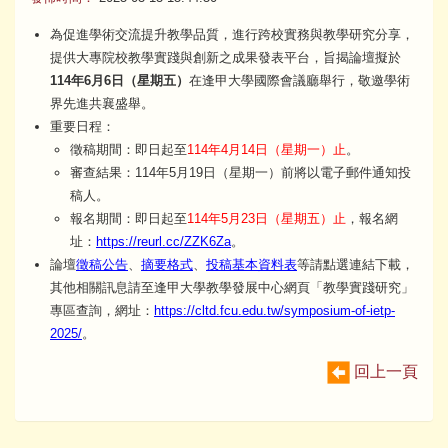
為促進學術交流提升教學品質，進行跨校實務與教學研究分享，
提供大專院校教學實踐與創新之成果發表平台，旨揭論壇擬於
114年6月6日（星期五）
在逢甲大學國際會議廳舉行，敬邀學術
界先進共襄盛舉。
重要日程：
徵稿期間：即日起至
114年4月14日（星期一）止
。
審查結果：114年5月19日（星期一）前將以電子郵件通知投
稿人。
報名期間：即日起至
114年5月23日（星期五）止
，報名網
址：
https://reurl.cc/ZZK6Za
。
論壇
徵稿公告
、
摘要格式
、
投稿基本資料表
等請點選連結下載，
其他相關訊息請至逢甲大學教學發展中心網頁「教學實踐研究」
專區查詢，網址：
https://cltd.fcu.edu.tw/symposium-of-ietp-
2025/
。
回上一頁