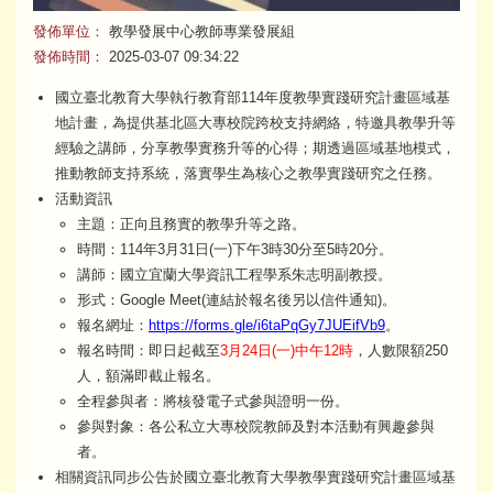
發佈單位：
教學發展中心教師專業發展組
發佈時間：
2025-03-07 09:34:22
國立臺北教育大學執行教育部114年度教學實踐研究計畫區域基
地計畫，為提供基北區大專校院跨校支持網絡，特邀具教學升等
經驗之講師，分享教學實務升等的心得；期透過區域基地模式，
推動教師支持系統，落實學生為核心之教學實踐研究之任務。
活動資訊
主題：正向且務實的教學升等之路。
時間：114年3月31日(一)下午3時30分至5時20分。
講師：國立宜蘭大學資訊工程學系朱志明副教授。
形式：Google Meet(連結於報名後另以信件通知)。
報名網址：
https://forms.gle/i6taPqGy7JUEifVb9
。
報名時間：即日起截至
3月24日(一)中午12時
，人數限額250
人，額滿即截止報名。
全程參與者：將核發電子式參與證明一份。
參與對象：各公私立大專校院教師及對本活動有興趣參與
者。
相關資訊同步公告於國立臺北教育大學教學實踐研究計畫區域基