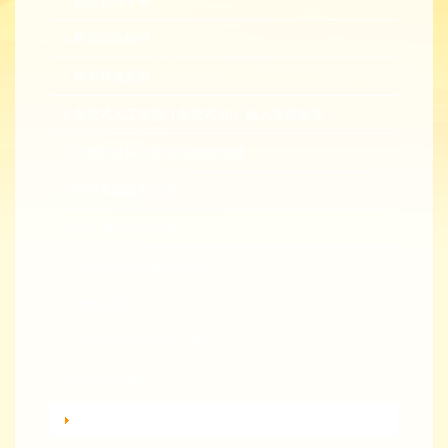
新進教師手冊
教學諮詢輔導
教學精進創新
生成式人工智慧（生成式 AI）融入專業教學
同儕觀課與回饋-全校開放觀課
教學實踐研究計畫
EMI 教師專業發展
教師專業成長數位課程
總整課程計畫
性平教育活動補助計畫
教師教學獎勵
轉知活動