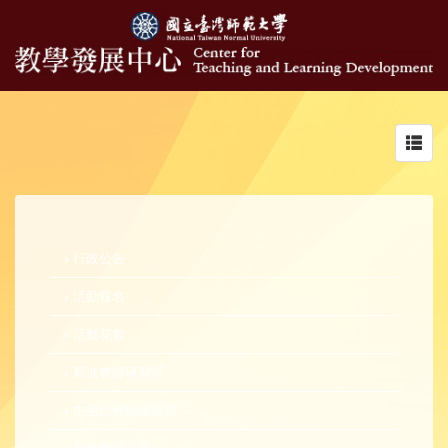
Toggl
navig
行政公告
活動報名
活動花絮
新進教師研習營
中生代教師研習營