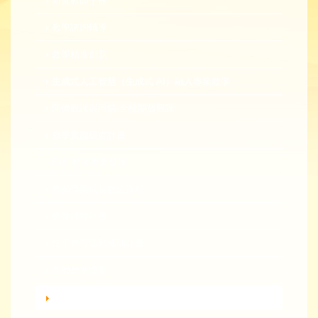
新進教師手冊
教學諮詢輔導
教學精進創新
生成式人工智慧（生成式 AI）融入專業教學
同儕觀課與回饋-全校開放觀課
教學實踐研究計畫
EMI 教師專業發展
教師專業成長數位課程
總整課程計畫
性平教育活動補助計畫
教師教學獎勵
轉知活動