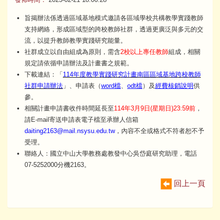
旨揭辦法係透過區域基地模式邀請各區域學校共構教學實踐教師
支持網絡，形成區域型的跨校教師社群，透過更廣泛與多元的交
流，以提升教師教學實踐研究能量。
社群成立以自由組成為原則，需含
2校以上專任教師
組成，相關
規定請依循申請辦法及計畫書之規範。
下載連結：「
114年度教學實踐研究計畫南區區域基地跨校教師
社群申請辦法
」、申請表（
word檔
、
odt檔
）及
經費核銷說明
供
參。
相關計畫申請書收件時間延長至
114年3月9日(星期日)23:59前
，
請E-mail寄送申請表電子檔至承辦人信箱
daiting2163@mail.nsysu.edu.tw
，內容不全或格式不符者恕不予
受理。
聯絡人：國立中山大學教務處教發中心吳岱庭研究助理，電話
07-5252000分機2163。
回上一頁