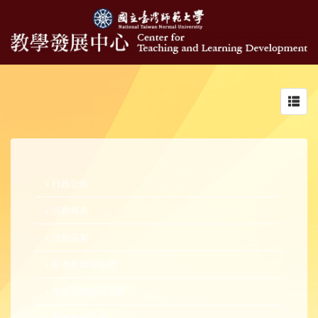
Toggl
navig
行政公告
活動報名
活動花絮
新進教師研習營
中生代教師研習營