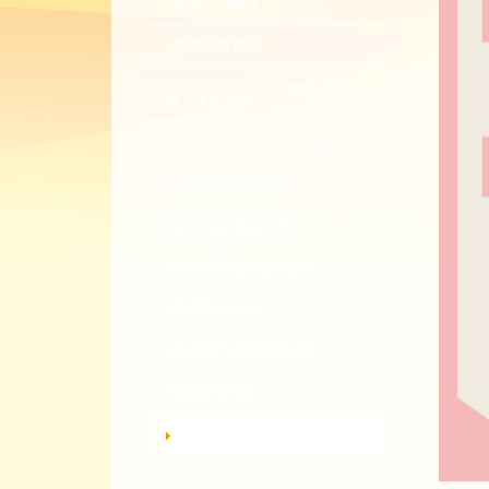
教學諮詢輔導
教學精進創新
生成式人工智慧（生成式 AI）
融入專業教學
同儕觀課與回饋-全校開放觀課
教學實踐研究計畫
EMI 教師專業發展
教師專業成長數位課程
總整課程計畫
性平教育活動補助計畫
教師教學獎勵
轉知活動