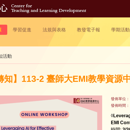
展
學習促進
法規與表格
教發電子報
學期活動
知活動
知】113-2 臺師大EMI教學資源中心3
發佈單位：
發佈時間：
◊
Leverag
EMI Con
時間:
3/3