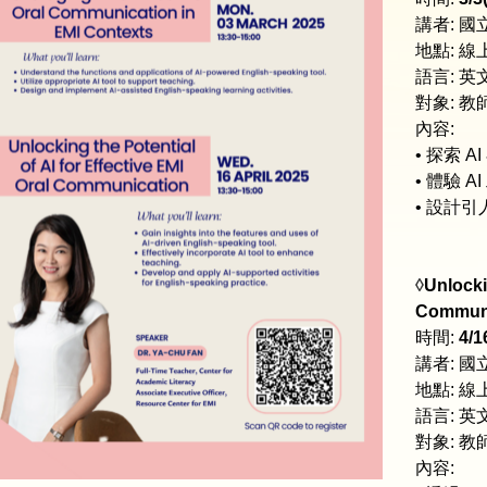
講者: 
地點: 線
語言: 英
對象: 教
內容:
• 探索 
• 體驗 
• 設計引
◊
Unlocki
Communi
時間:
4/1
講者: 
地點: 線
語言: 英
對象: 教
內容: