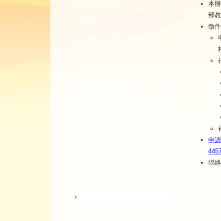
教學諮詢輔導
本辦
部教
教學精進創新
徵件
生成式人工智慧（生成式 AI）
融入專業教學
同儕觀課與回饋-全校開放觀課
教學實踐研究計畫
EMI 教師專業發展
教師專業成長數位課程
總整課程計畫
申請
445
性平教育活動補助計畫
聯絡
教師教學獎勵
轉知活動