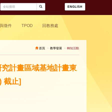
ENGLISH
與徵件
TPOD
回教務處
首頁
教學發展
轉知活動
踐研究計畫區域基地計畫東
 截止]