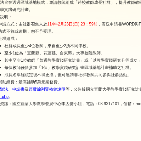
法旨在透過區域基地模式，邀請教師組成「跨校教師成長社群」，提升教師教
學實踐研究計畫。
說明：
申請方式：由社群召集人於
114年2月23日(日) 23：59前
，寄送申請書WORD與PD
格式不符或逾期，恕不予受理。
社群組成：
社群成員至少4位教師，來自至少2所不同學校。
至少1位為「宜蘭縣、花蓮縣、台東縣」大專校院教師。
其中至少1位教師「曾獲教學實踐研究計畫」或「以教學實踐研究升等成功
每位教師僅限參加「1個」教學實踐研究計畫區域基地計畫補助之社群。
成員名單經核定後不得更換，但可邀請非社群教師共同參與社群活動。
補助經費：最高補助5萬元業務費。
辦法
、
申請書
及
經費編列暨核銷說明
等，公告於國立宜蘭大學教學實踐研究計
7.php
。
資訊：國立宜蘭大學教學發展中心李孟倢小姐，電話：03-9317101，信箱：mcli@n