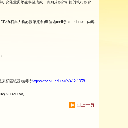
學研究能量與學生學習成效，有助於教師研提與執行教育
F檔(召集人務必親筆簽名)至信箱mcli@niu.edu.tw，內容
」。
畫東部區域基地網站
https://tpr.niu.edu.tw/p/412-1058-
iu.edu.tw。
回上一頁