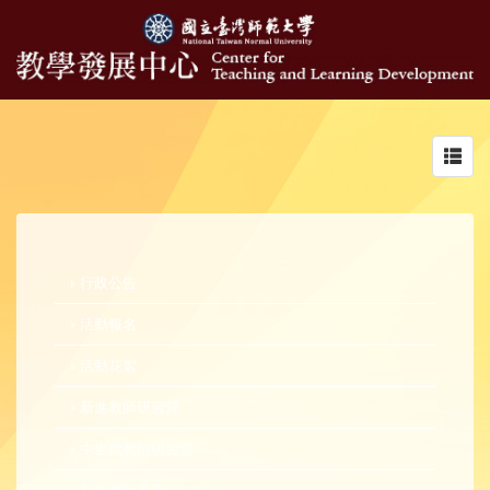
Toggl
navig
行政公告
活動報名
活動花絮
新進教師研習營
中生代教師研習營