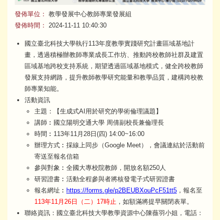
發佈單位：
教學發展中心教師專業發展組
發佈時間：
2024-11-11 10:40:30
國立臺北科技大學執行113年度教學實踐研究計畫區域基地計
畫，透過積極辦教師專業成長工作坊、推動跨校教師社群及建置
區域基地跨校支持系統，期望透過區域基地模式，健全跨校教師
發展支持網路，提升教師教學研究能量和教學品質，建構跨校教
師專業知能。
活動資訊
主題：【生成式AI用於研究的學術倫理議題】
講師︰國立陽明交通大學 周倩副校長兼倫理長
時間︰113年11月28日(四) 14:00~16:00
辦理方式︰採線上同步（Google Meet），會議連結於活動前
寄送至報名信箱
參與對象︰全國大專校院教師，開放名額250人
研習證書︰活動全程參與者將核發電子式研習證書
報名網址︰
https://forms.gle/p2BEUBXouPcF51tt5
，報名至
113年11月26日（二）17時止
，如額滿將提早關閉表單。
聯絡資訊：國立臺北科技大學教學資源中心陳薇羽小姐，電話：