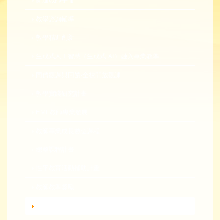
新進教師手冊
教學諮詢輔導
教學精進創新
生成式人工智慧（生成式 AI）融入專業教學
同儕觀課與回饋-全校開放觀課
教學實踐研究計畫
EMI 教師專業發展
教師專業成長數位課程
總整課程計畫
性平教育活動補助計畫
教師教學獎勵
轉知活動