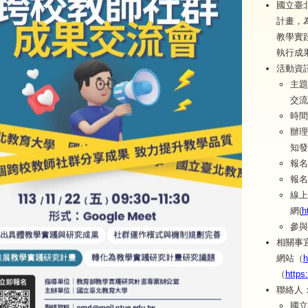
國立臺
計畫，
教學實
執行成
活動資
主題
交流
時間
辦理
知發
報名
報名
線上
網(
h
參與
相關事
網站（
h
（
https
聯絡人
國立