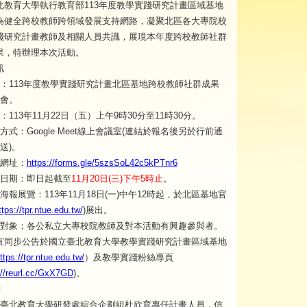
北教育大學執行教育部113年度教學實踐研究計畫區域基地
為健全跨校教師跨領域發展支持網路，凝聚北區各大專院校
踐研究計畫教師及相關人員共識，展現本年度跨校教師社群
果，特辦理本次活動。
訊
：113年度教學實踐研究計畫北區基地跨校教師社群成果
會。
：113年11月22日（五）上午9時30分至11時30分。
方式：Google Meet線上會議室(連結於報名後另於行前通
送)。
網址：
https://forms.gle/5szsSoL42c5kPTnr6
日期：即日起截至
11月20日(三)下午5時止
。
海報展覽：113年11月18日(一)中午12時起，於北區基地官
ttps://tpr.ntue.edu.tw/
)展出。
對象：各公私立大專校院教師及對本活動有興趣參與者。
宜同步公告於國立臺北教育大學教學實踐研究計畫區域基地
ttps://tpr.ntue.edu.tw/
）及教學實踐粉絲專頁
://reurl.cc/GxX7GD
)。
：
臺北教育大學研發處綜合企劃組杜欣育專任計畫人員，信