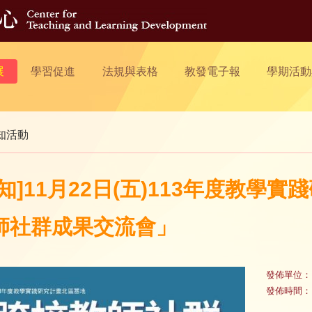
展
學習促進
法規與表格
教發電子報
學期活動
知活動
轉知]11月22日(五)113年度教
師社群成果交流會」
發佈單位：
發佈時間：