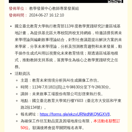
發佈單位：
教學發展中心教師專業發展組
發佈時間：
2024-06-27 16:12:10
國立臺北教育大學執行教育部113年度教學實踐研究計畫區域基
地計畫，為提供基北區大專校院跨校支持網絡，特邀請擅長將未
來學理論與編劇敘事理論結合，針對社會議題提出解決方案的未
來學家，分享未來學理論，分析及預測教育趨勢和未來發展，動
手操作生成式AI用以視覺化未來教育情境；期透過區域基地模
式，推動教師支持系統，落實學生為核心之教學實踐研究之任
務。
活動資訊
主題：教育未來情境分析與AI生成圖像工作坊。
時間：113年7月18日(四)上午9時30分至下午2時30分。
講師：未來敘事工場股份有限公司彭啓東執行長。
地點：國立臺北教育大學篤行樓Y603（臺北市大安區和平東
路2段134號）。
報名網址：
https://forms.gle/ekzxURNrdNKQNGXV8
。
為確保工作坊互動品質及因場地座位有限，
本活動名額暫訂
50位
。額滿後將會提早關閉報名表單。