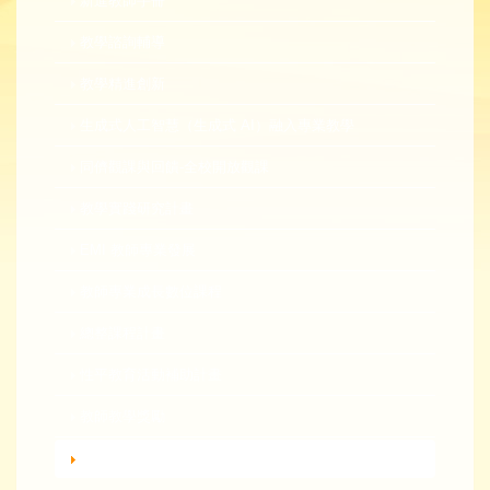
新進教師手冊
教學諮詢輔導
教學精進創新
生成式人工智慧（生成式 AI）融入專業教學
同儕觀課與回饋-全校開放觀課
教學實踐研究計畫
EMI 教師專業發展
教師專業成長數位課程
總整課程計畫
性平教育活動補助計畫
教師教學獎勵
轉知活動