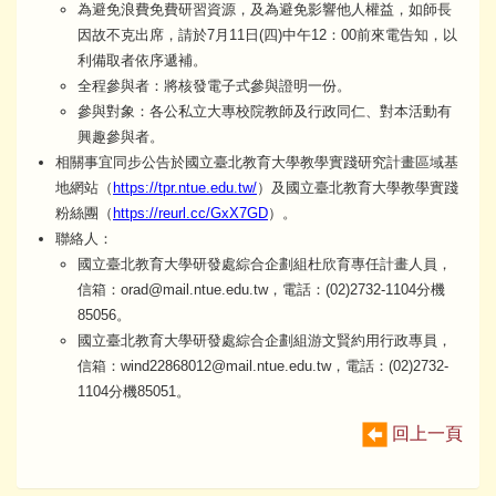
為避免浪費免費研習資源，及為避免影響他人權益，如師長
因故不克出席，請於7月11日(四)中午12：00前來電告知，以
利備取者依序遞補。
全程參與者：將核發電子式參與證明一份。
參與對象：各公私立大專校院教師及行政同仁、對本活動有
興趣參與者。
相關事宜同步公告於國立臺北教育大學教學實踐研究計畫區域基
地網站（
https://tpr.ntue.edu.tw/
）及國立臺北教育大學教學實踐
粉絲團（
https://reurl.cc/GxX7GD
）。
聯絡人：
國立臺北教育大學研發處綜合企劃組杜欣育專任計畫人員，
信箱：orad@mail.ntue.edu.tw，電話：(02)2732-1104分機
85056。
國立臺北教育大學研發處綜合企劃組游文賢約用行政專員，
信箱：wind22868012@mail.ntue.edu.tw，電話：(02)2732-
1104分機85051。
回上一頁