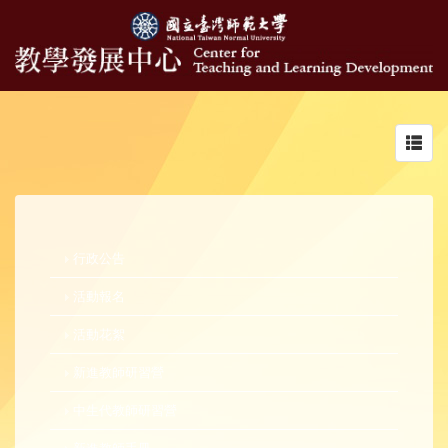
Toggl
navig
行政公告
活動報名
活動花絮
新進教師研習營
中生代教師研習營