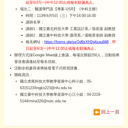
起至5/27(一)中午12:00止或報名額滿為止
。
場次二：醫護學門及【專案-USR】《中科主辦》
時間：113年6月5日（三）下午14:00-16:00
講師名單：
講師1：國立臺北科技大學 工業設計系／張若菡 副教授
講師2：國立臺中科技大學 護理系／湯曉君老師 副教授
報名網址：
https://forms.gle/pzQd9zXH2g4zpu948
，
即
日起至6/3(一)中午12:00止或報名額滿為止
。
辦理方式採Google Meet線上會議，每場次限額250人，活動前將
發送會議連結至報名信箱。
活動全程參與者將核發電子式研習證書。
聯絡資訊：
國立虎尾科技大學教學發展中心柯小姐：05-
6315123/lingko223@nfu.edu.tw
國立臺中科技大學教學資源中心江小姐：04-2219-
5144/mina326@nutc.edu.tw
回上一頁