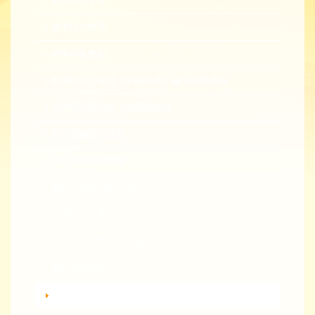
新進教師手冊
教學諮詢輔導
教學精進創新
生成式人工智慧（生成式 AI）融入專業教學
同儕觀課與回饋-全校開放觀課
教學實踐研究計畫
EMI 教師專業發展
教師專業成長數位課程
總整課程計畫
性平教育活動補助計畫
教師教學獎勵
轉知活動