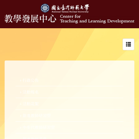
Toggl
navig
行政公告
活動報名
活動花絮
新進教師研習營
中生代教師研習營