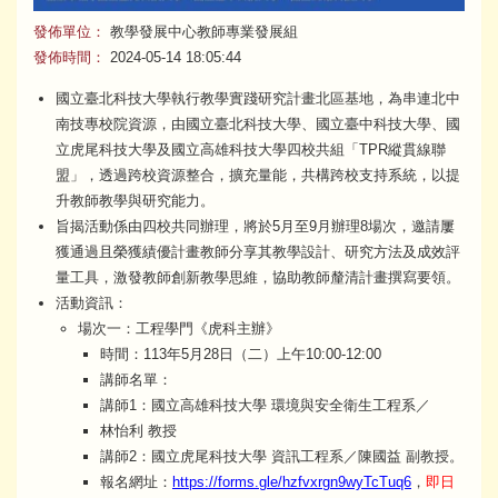
發佈單位：
教學發展中心教師專業發展組
發佈時間：
2024-05-14 18:05:44
國立臺北科技大學執行教學實踐研究計畫北區基地，為串連北中
南技專校院資源，由國立臺北科技大學、國立臺中科技大學、國
立虎尾科技大學及國立高雄科技大學四校共組「TPR縱貫線聯
盟」，透過跨校資源整合，擴充量能，共構跨校支持系統，以提
升教師教學與研究能力。
旨揭活動係由四校共同辦理，將於5月至9月辦理8場次，邀請屢
獲通過且榮獲績優計畫教師分享其教學設計、研究方法及成效評
量工具，激發教師創新教學思維，協助教師釐清計畫撰寫要領。
活動資訊：
場次一：工程學門《虎科主辦》
時間：113年5月28日（二）上午10:00-12:00
講師名單：
講師1：國立高雄科技大學 環境與安全衛生工程系／
林怡利 教授
講師2：國立虎尾科技大學 資訊工程系／陳國益 副教授。
報名網址：
https://forms.gle/hzfvxrgn9wyTcTuq6
，
即日