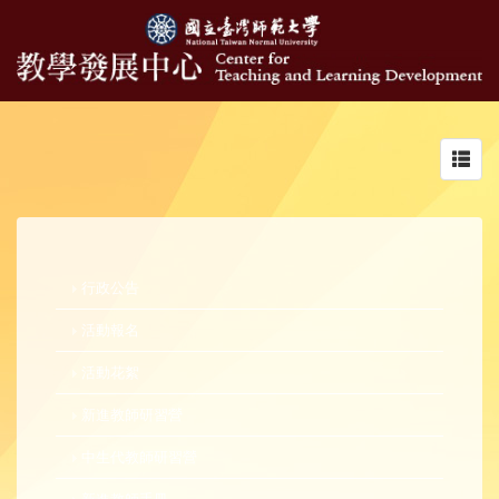
Toggl
navig
行政公告
活動報名
活動花絮
新進教師研習營
中生代教師研習營