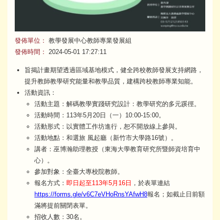
發佈單位：
教學發展中心教師專業發展組
發佈時間：
2024-05-01 17:27:11
旨揭計畫期望透過區域基地模式，健全跨校教師發展支持網路，
提升教師教學研究能量和教學品質，建構跨校教師專業知能。
活動資訊：
活動主題：解碼教學實踐研究設計：教學研究的多元蹊徑。
活動時間：113年5月20日（一）10:00-15:00。
活動形式：以實體工作坊進行，恕不開放線上參與。
活動地點：和選旅 風起廳（新竹市大學路16號）。
講者：巫博瀚助理教授（東海大學教育研究所暨師資培育中
心）。
參加對象：全臺大專校院教師。
報名方式：
即日起至113年5月16日
，於表單連結
https://forms.gle/v6C7eVHoRnsYAfwH8
報名；如截止日前額
滿將提前關閉表單。
招收人數：30名。