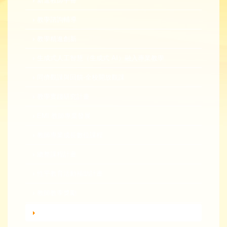
新進教師手冊
教學諮詢輔導
教學精進創新
生成式人工智慧（生成式 AI）融入專業教學
同儕觀課與回饋-全校開放觀課
教學實踐研究計畫
EMI 教師專業發展
教師專業成長數位課程
總整課程計畫
性平教育活動補助計畫
教師教學獎勵
轉知活動