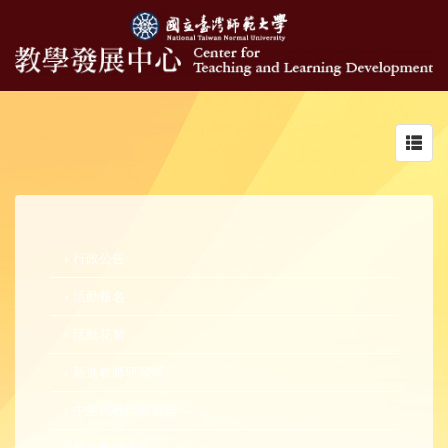
Toggl
navig
行政公告
活動報名
活動花絮
新進教師研習營
中生代教師研習營