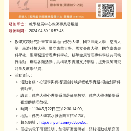
發佈單位：
教學發展中心教師專業發展組
發佈時間：
2024-04-30 16:57:48
教學實踐研究計畫東區基地由佛光大學、國立宜蘭大學、慈濟大
學、慈濟科技大學、國立東華大學、國立臺東大學、國立臺東專
科學校、聖母醫護管理專科學校、耕莘健康管理專科學校共同執
行推動，辦理各類活動，共構教學實踐支持網絡，提升教師研究
能量及教學品質。
活動資訊：
活動名稱：心理學與傳播理論跨域課程教學實踐-混編創新科
普動畫。
講者：佛光大學心理學系周蔚倫副教授、佛光大學傳播學系
張煜麟助理教授。
時間：113年5月22日(三)12:30-14:00。
地點：佛光大學雲水雅會圖書館512室。
報名網址：
http://tinyurl.com/yu35pw5d
。
僅提供電子研習證明，如需研習證明者，請於活動後填寫回