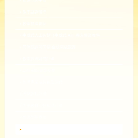
新進教師手冊
教學諮詢輔導
教學精進創新
生成式人工智慧（生成式 AI）融入專業教學
同儕觀課與回饋-全校開放觀課
教學實踐研究計畫
EMI 教師專業發展
教師專業成長數位課程
總整課程計畫
性平教育活動補助計畫
教師教學獎勵
轉知活動