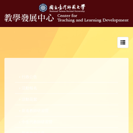
Toggl
navig
行政公告
活動報名
活動花絮
新進教師研習營
中生代教師研習營