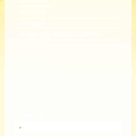
新進教師手冊
教學諮詢輔導
教學精進創新
生成式人工智慧（生成式 AI）融入專業教學
同儕觀課與回饋-全校開放觀課
教學實踐研究計畫
EMI 教師專業發展
教師專業成長數位課程
總整課程計畫
性平教育活動補助計畫
教師教學獎勵
轉知活動