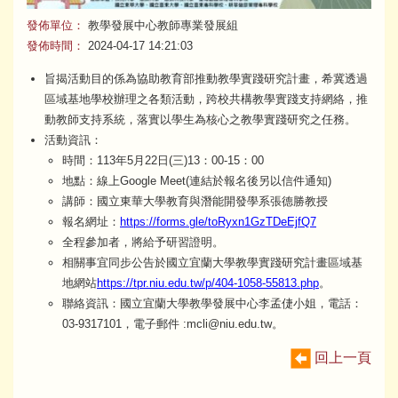
發佈單位：
教學發展中心教師專業發展組
發佈時間：
2024-04-17 14:21:03
旨揭活動目的係為協助教育部推動教學實踐研究計畫，希冀透過
區域基地學校辦理之各類活動，跨校共構教學實踐支持網絡，推
動教師支持系統，落實以學生為核心之教學實踐研究之任務。
活動資訊：
時間：113年5月22日(三)13：00-15：00
地點：線上Google Meet(連結於報名後另以信件通知)
講師：國立東華大學教育與潛能開發學系張德勝教授
報名網址：
https://forms.gle/toRyxn1GzTDeEjfQ7
全程參加者，將給予研習證明。
相關事宜同步公告於國立宜蘭大學教學實踐研究計畫區域基
地網站
https://tpr.niu.edu.tw/p/404-1058-55813.php
。
聯絡資訊：國立宜蘭大學教學發展中心李孟倢小姐，電話：
03-9317101，電子郵件 :mcli@niu.edu.tw。
回上一頁