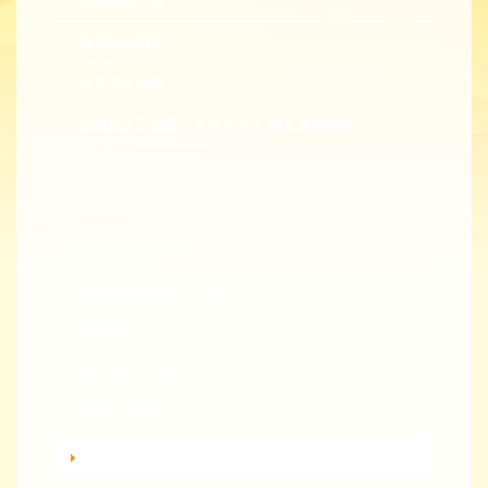
新進教師手冊
教學諮詢輔導
教學精進創新
生成式人工智慧（生成式 AI）融入專業教學
同儕觀課與回饋-全校開放觀課
教學實踐研究計畫
EMI 教師專業發展
教師專業成長數位課程
總整課程計畫
性平教育活動補助計畫
教師教學獎勵
轉知活動