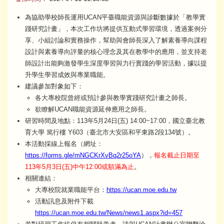
為協助學校師長運用UCAN平臺職能資源與診斷數據於「教學實
踐研究計畫」，本次工作坊將提供互動式學習環境，透過案例分
享、小組討論和實務操作，幫助與會師長深入了解素養導向課程
設計與素養導向評量的核心理念及其在教學中的應用，並支持老
師設計出能夠激發學生深度學習與力行實踐的學習活動，據以提
升學生學習成效與專業職能。
建議參加對象如下：
各大專校院曾經或預計參與教學實踐研究計畫之師長。
欲瞭解UCAN職能資源延伸應用之師長。
研習時間及地點：113年5月24日(五) 14:00~17:00，國立臺北教
育大學 篤行樓 Y603（臺北市大安區和平東路2段134號）。
本活動採線上報名（網址：
https://forms.gle/mNGCKrXvBq2r25oYA
），
報名截止日期至
113年5月3日(五)中午12:00或額滿為止
。
相關連結：
大專校院就業職能平台：
https://ucan.moe.edu.tw
活動訊息及附件下載
https://ucan.moe.edu.tw/News/news1.aspx?id=457