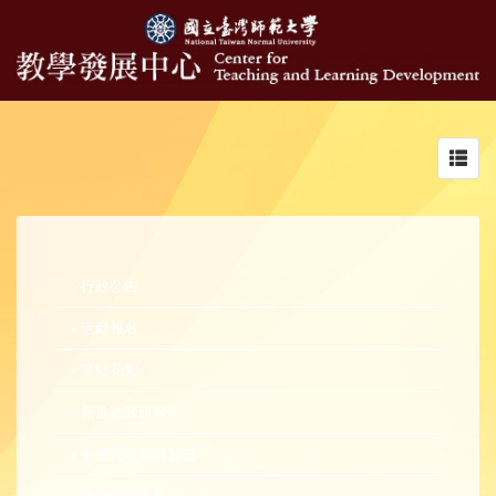
Toggl
navig
行政公告
活動報名
活動花絮
新進教師研習營
中生代教師研習營