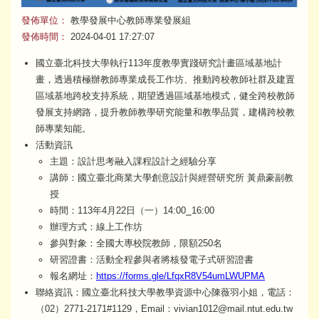
發佈單位：
教學發展中心教師專業發展組
發佈時間：
2024-04-01 17:27:07
國立臺北科技大學執行113年度教學實踐研究計畫區域基地計
畫，透過積極辦教師專業成長工作坊、推動跨校教師社群及建置
區域基地跨校支持系統，期望透過區域基地模式，健全跨校教師
發展支持網路，提升教師教學研究能量和教學品質，建構跨校教
師專業知能。
活動資訊
主題：設計思考融入課程設計之經驗分享
講師：國立臺北商業大學創意設計與經營研究所 黃鼎豪副教
授
時間：113年4月22日（一）14:00⎯16:00
辦理方式：線上工作坊
參與對象：全國大專校院教師，限額250名
研習證書：活動全程參與者將核發電子式研習證書
報名網址：
https://forms.gle/LfqxR8V54umLWUPMA
聯絡資訊：國立臺北科技大學教學資源中心陳薇羽小姐，電話：
（02）2771-2171#1129，Email：vivian1012@mail.ntut.edu.tw