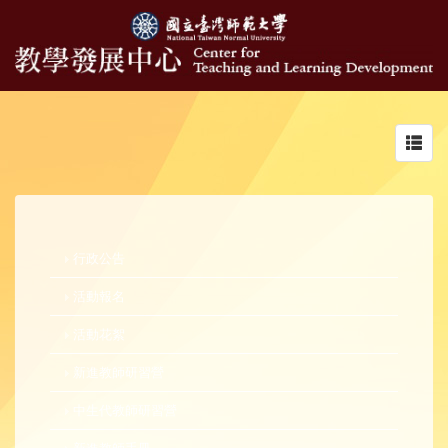
Toggl
navig
行政公告
活動報名
活動花絮
新進教師研習營
中生代教師研習營