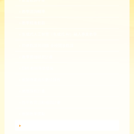
新進教師手冊
教學諮詢輔導
教學精進創新
生成式人工智慧（生成式 AI）融入專業教學
同儕觀課與回饋-全校開放觀課
教學實踐研究計畫
EMI 教師專業發展
教師專業成長數位課程
總整課程計畫
性平教育活動補助計畫
教師教學獎勵
轉知活動