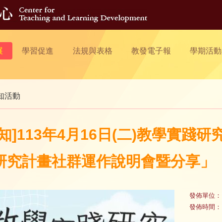
展
學習促進
法規與表格
教發電子報
學期活動
知活動
轉知]113年4月16日(二)教學實
研究計畫社群運作說明會暨分享」
發佈單位：
發佈時間：