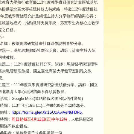
北教育大學執行教育部113年度教學實踐研究計畫區域基地
為提供基北區大專校院跨校支持網絡，特邀112年度績優社
11年度教學實踐研究計畫績優主持人分享執行經驗與心得；
區域基地模式，推動教師支持系統，落實學生為核心之教學
究之任務。
訊：
名稱：教學實踐研究計畫社群運作說明會暨分享。
主題一：基地跨校教師社群說明會。講師：計畫主持人范
丙林教授。
主題二：112年度績優社群分享。講師：馬偕醫學院護理學
系余珮蓉助理教授、國立臺北商業大學體育室劉雅文教
授。
主題三：111年度教學實踐研究計畫績優分享。講師：國立
臺北教育大學心理與諮商系孫頌賢教授。
形式：Google Meet(連結於報名後另以信件通知)
時間：113年4月16日(二)上午9時30分至12時20分。
網址：
https://forms.gle/tXn1SQxAwAeN6H3R6
。
時間：
即日起截至4月12日(五)中午12時
，人數限額250
額滿即截止報名。
參與者：將核發電子式參與證明一份。