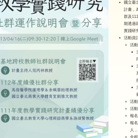
國立臺
計畫，
群及1
期透過
實踐研
活動資
活動
活動
活動
報名
報名
人，
全程