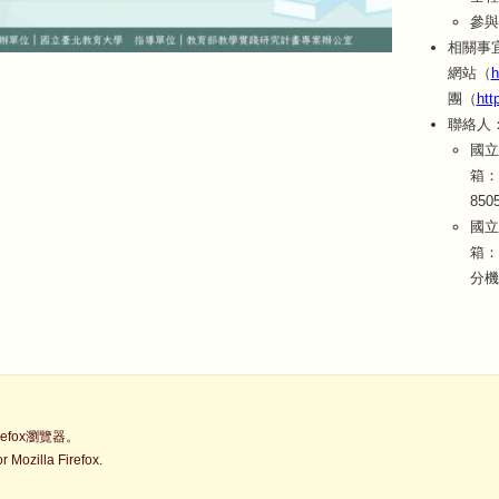
參與
相關事
網站（
h
團（
htt
聯絡人
國立
箱：o
850
國立
箱：w
分機
fox瀏覽器。
Mozilla Firefox.